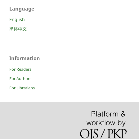
Language
English
简体中文
Information
For Readers
For Authors
For Librarians