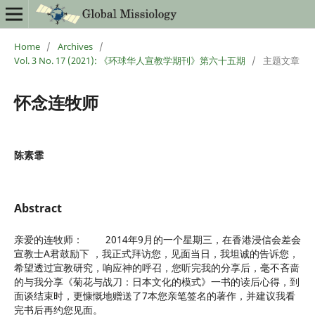
Home
/
Archives
/
Vol. 3 No. 17 (2021): 《环球华人宣教学期刊》第六十五期
/
主题文章
怀念连牧师
陈素霏
Abstract
亲爱的连牧师： 2014年9月的一个星期三，在香港浸信会差会
宣教士A君鼓励下 ，我正式拜访您，见面当日，我坦诚的告诉您，
希望透过宣教研究，响应神的呼召，您听完我的分享后，毫不吝啬
的与我分享《菊花与战刀：日本文化的模式》一书的读后心得，到
面谈结束时，更慷慨地赠送了7本您亲笔签名的著作，并建议我看
完书后再约您见面。