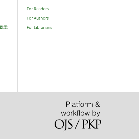
For Readers
For Authors
人宣教學
For Librarians